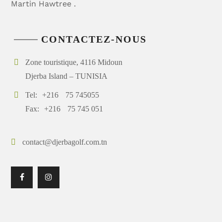
Martin Hawtree .
CONTACTEZ-NOUS
Zone touristique, 4116 Midoun
Djerba Island – TUNISIA
Tel:
+216
75 745055
Fax:
+216
75 745 051
contact@djerbagolf.com.tn